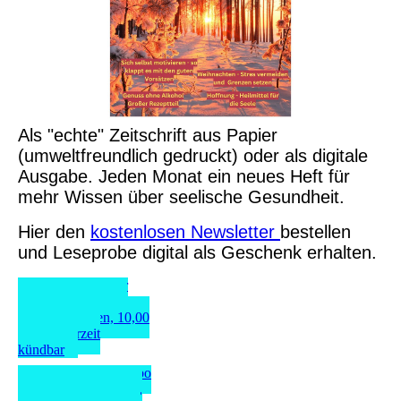
Als "echte" Zeitschrift aus Papier
(umweltfreundlich gedruckt) oder als digitale
Ausgabe. Jeden Monat ein neues Heft für
mehr Wissen über seelische Gesundheit.
Hier den
kostenlosen Newsletter
bestellen
und Leseprobe digital als Geschenk erhalten.
Hier das Abo der
Mental Health über
PayPal bestellen, 10,00
Euro, jederzeit
kündbar
Hier das digitale Abo
über PayPal bestellen,