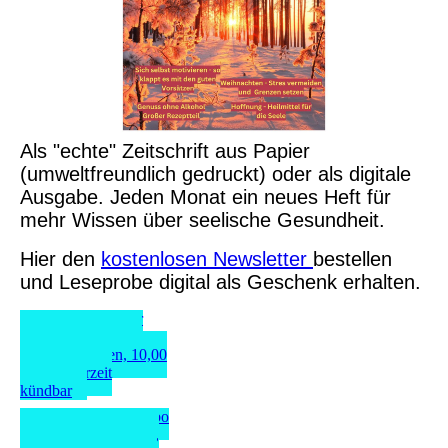
Als "echte" Zeitschrift aus Papier
(umweltfreundlich gedruckt) oder als digitale
Ausgabe. Jeden Monat ein neues Heft für
mehr Wissen über seelische Gesundheit.
Hier den
kostenlosen Newsletter
bestellen
und Leseprobe digital als Geschenk erhalten.
Hier das Abo der
Mental Health über
PayPal bestellen, 10,00
Euro, jederzeit
kündbar
Hier das digitale Abo
über PayPal bestellen,