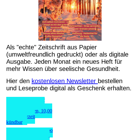
Als "echte" Zeitschrift aus Papier
(umweltfreundlich gedruckt) oder als digitale
Ausgabe. Jeden Monat ein neues Heft für
mehr Wissen über seelische Gesundheit.
Hier den
kostenlosen Newsletter
bestellen
und Leseprobe digital als Geschenk erhalten.
Hier das Abo der
Mental Health über
PayPal bestellen, 10,00
Euro, jederzeit
kündbar
Hier das digitale Abo
über PayPal bestellen,